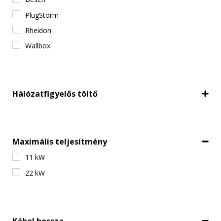
PlugStorm
Rheidon
Wallbox
Hálózatfigyelős töltő
Hálózatfigyeléssel
Maximális teljesítmény
11 kW
22 kW
Kábel hossza