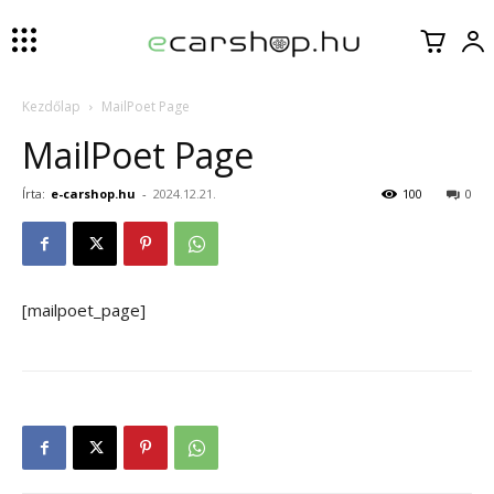
Kezdőlap
MailPoet Page
MailPoet Page
Írta:
e-carshop.hu
-
2024.12.21.
100
0
[mailpoet_page]