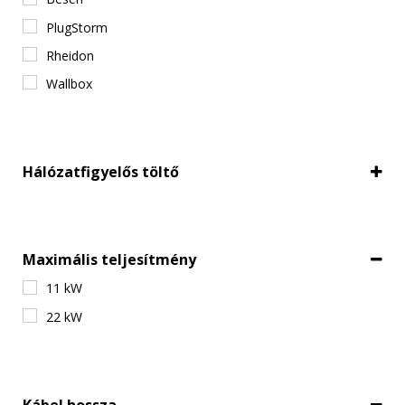
PlugStorm
Rheidon
Wallbox
Hálózatfigyelős töltő
Hálózatfigyeléssel
Maximális teljesítmény
11 kW
22 kW
Kábel hossza