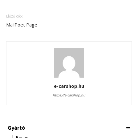
Előző cikk
MailPoet Page
e-carshop.hu
https://e-carshop.hu
Gyártó
Besen