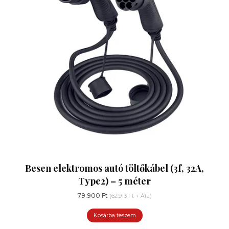
Besen elektromos autó töltőkábel (3f, 32A,
Type2) – 5 méter
79.900
Ft
(
62.913
Ft
+ Áfa)
Kosárba teszem