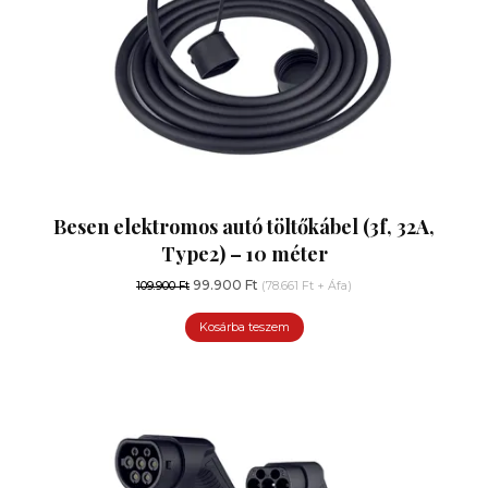
Besen elektromos autó töltőkábel (3f, 32A,
Type2) – 10 méter
Original
Current
99.900
Ft
109.900
Ft
(
78.661
Ft
+ Áfa)
price
price
was:
Kosárba teszem
is:
109.900 Ft.
99.900 Ft.