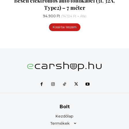
Besen elektromos autó töltőkábel (3f, 32A,
Type2) – 7 méter
94.900
Ft
(
74.724
Ft
+ Áfa)
Kosárba teszem
Bolt
Kezdőlap
Termékek