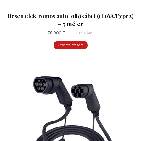
Besen elektromos autó töltőkábel (1f,16A,Type2)
– 7 méter
78.900
Ft
(
62.126
Ft
+ Áfa)
Kosárba teszem