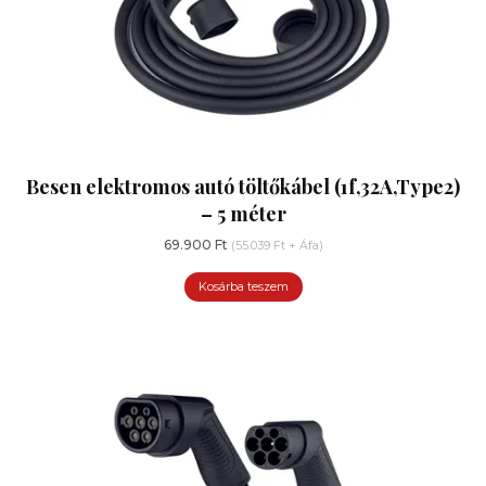
Besen elektromos autó töltőkábel (1f,32A,Type2)
– 5 méter
69.900
Ft
(
55.039
Ft
+ Áfa)
Kosárba teszem