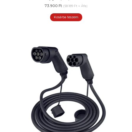
73.900
Ft
(
58.189
Ft
+ Áfa)
Kosárba teszem