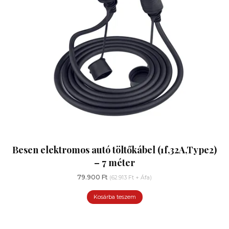
Besen elektromos autó töltőkábel (1f,32A,Type2)
– 7 méter
79.900
Ft
(
62.913
Ft
+ Áfa)
Kosárba teszem