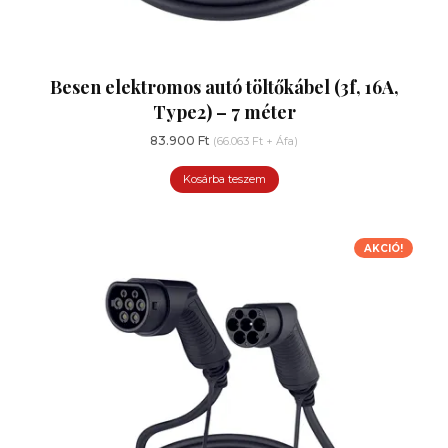
Besen elektromos autó töltőkábel (3f, 16A,
Type2) – 7 méter
83.900
Ft
(
66.063
Ft
+ Áfa)
Kosárba teszem
AKCIÓ!