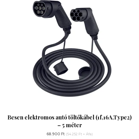
Besen elektromos autó töltőkábel (1f,16A,Type2)
– 5 méter
68.900
Ft
(
54.252
Ft
+ Áfa)