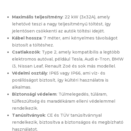
Maximális teljesítmény
: 22 kW (3x32A), amely
lehetővé teszi a nagy teljesítményű töltést, így
jelentősen csökkenti az autók töltési idejét.
Kábel hossza
: 7 méter, ami kényelmes távolságot
biztosít a töltéshez.
Csatlakozók
: Type 2, amely kompatibilis a legtöbb
elektromos autóval, például Tesla, Audi e-Tron, BMW
i3, Nissan Leaf, Renault Zoé és sok más modellel.
Védelmi osztály
: IP65 vagy IP66, ami víz- és
porállóságot biztosít, így kültéri használatra is
alkalmas.
Biztonsági védelem
: Túlmelegedés, túláram,
túlfeszültség és maradékáram elleni védelemmel
rendelkezik.
Tanúsítványok
: CE és TÜV tanúsítvánnyal
rendelkezik, biztosítva a biztonságos és megbízható
használatot.