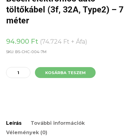
töltőkábel (3f, 32A, Type2) – 7
méter
94.900
Ft
(
74.724
Ft
+ Áfa)
SKU:
BS-CHC-004-7M
Besen
KOSÁRBA TESZEM
elektromos
autó
töltőkábel
(3f,
32A,
Type2)
–
7
Leírás
További információk
méter
Vélemények (0)
mennyiség