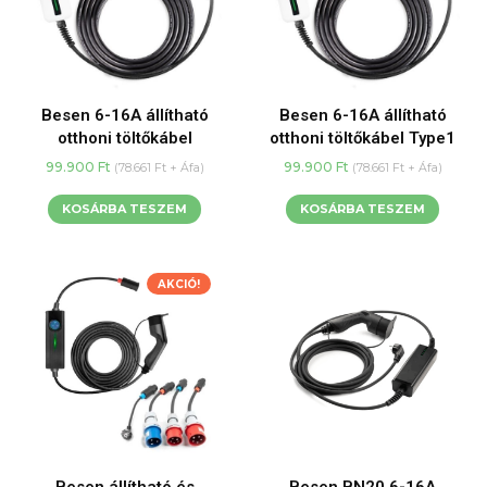
Besen 6-16A állítható
Besen 6-16A állítható
otthoni töltőkábel
otthoni töltőkábel Type1
99.900
Ft
99.900
Ft
(
78.661
Ft
+ Áfa)
(
78.661
Ft
+ Áfa)
KOSÁRBA TESZEM
KOSÁRBA TESZEM
AKCIÓ!
Besen állítható és
Besen BN20 6-16A