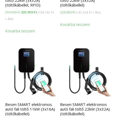
töltő 22kW (3x32A)
töltő 22kW (3x32A)
(töltőkábellel, RFID)
(töltőkábellel)
Original
Current
259.900
Ft
233.910
Ft
229.900
Ft
(
184.181
Ft
(
181.024
Ft
+ Áfa)
price
price
+ Áfa)
Kosárba teszem
was:
is:
Kosárba teszem
259.900 Ft.
233.910 Ft.
Besen SMART elektromos
Besen SMART elektromos
autó fali töltő 11kW (3x16A)
autó fali töltő 22kW (3x32A)
(töltőkábellel)
(töltőkábellel)