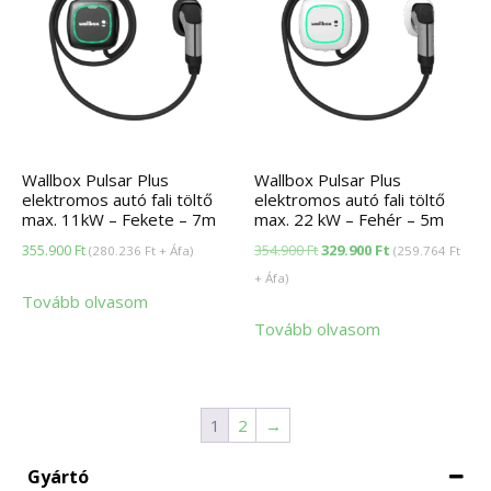
Wallbox Pulsar Plus
Wallbox Pulsar Plus
elektromos autó fali töltő
elektromos autó fali töltő
max. 11kW – Fekete – 7m
max. 22 kW – Fehér – 5m
Original
Current
355.900
Ft
354.900
Ft
329.900
Ft
(
280.236
Ft
+ Áfa)
(
259.764
Ft
price
price
+ Áfa)
Tovább olvasom
was:
is:
Tovább olvasom
354.900 Ft.
329.900 Ft.
1
2
→
Gyártó