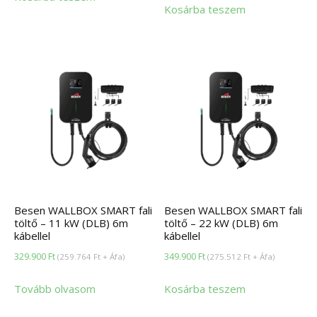
Kosárba teszem
Besen WALLBOX SMART fali
Besen WALLBOX SMART fali
töltő – 11 kW (DLB) 6m
töltő – 22 kW (DLB) 6m
kábellel
kábellel
329.900
Ft
349.900
Ft
(
259.764
Ft
+ Áfa)
(
275.512
Ft
+ Áfa)
Tovább olvasom
Kosárba teszem