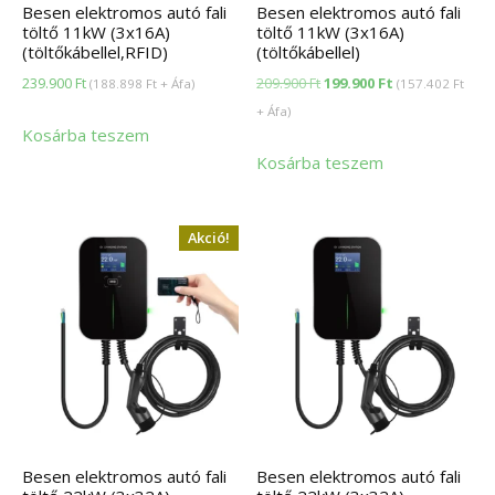
Besen elektromos autó fali
Besen elektromos autó fali
töltő 11kW (3x16A)
töltő 11kW (3x16A)
(töltőkábellel,RFID)
(töltőkábellel)
Original
Current
239.900
Ft
209.900
Ft
199.900
Ft
(
188.898
Ft
+ Áfa)
(
157.402
Ft
price
price
+ Áfa)
Kosárba teszem
was:
is:
Kosárba teszem
209.900 Ft.
199.900 Ft.
Akció!
Besen elektromos autó fali
Besen elektromos autó fali