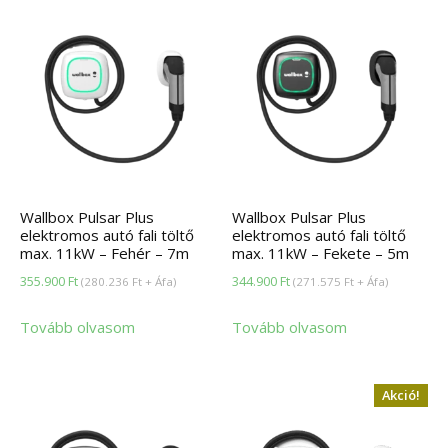
Wallbox Pulsar Plus
Wallbox Pulsar Plus
elektromos autó fali töltő
elektromos autó fali töltő
max. 11kW – Fehér – 7m
max. 11kW – Fekete – 5m
355.900
Ft
344.900
Ft
(
280.236
Ft
+ Áfa)
(
271.575
Ft
+ Áfa)
Tovább olvasom
Tovább olvasom
Akció!