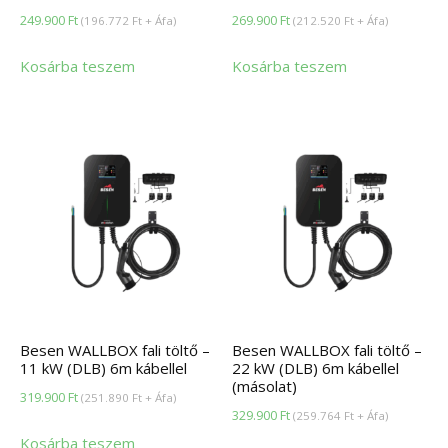
249.900
Ft
269.900
Ft
(
196.772
Ft
+ Áfa)
(
212.520
Ft
+ Áfa)
Kosárba teszem
Kosárba teszem
Besen WALLBOX fali töltő –
Besen WALLBOX fali töltő –
11 kW (DLB) 6m kábellel
22 kW (DLB) 6m kábellel
(másolat)
319.900
Ft
(
251.890
Ft
+ Áfa)
329.900
Ft
(
259.764
Ft
+ Áfa)
Kosárba teszem