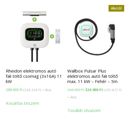
Akció!
Rheidon elektromos autó
Wallbox Pulsar Plus
fali töltő csomag (3x16A) 11
elektromos autó fali töltő
kW
max. 11 kW – Fehér – 5m
Original
Current
289.900
Ft
344.900
Ft
324.900
Ft
(
228.268
Ft
+ Áfa)
(
255.827
Ft
price
price
+ Áfa)
Kosárba teszem
was:
is:
Tovább olvasom
344.900 Ft.
324.900 Ft.