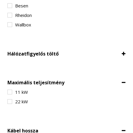
Besen
Rheidon
Wallbox
Hálózatfigyelős töltő
Hálózatfigyeléssel
Maximális teljesítmény
11 kW
22 kW
Kábel hossza