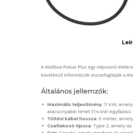
Leír
A Wallbox Pulsar Plus egy népszerű elektro
következő információk összefoglalják a Wal
Általános jellemzők:
Maximális teljesítmény
: 11 kW, amel
alacsonyabb lehet (7,4 kW egyfázisú 
Töltési kábel hossza
: 5 méter, amel
Csatlakozó típusa
: Type 2, amely a
Szín
: Fekete, amely modern és elegá