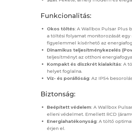
Funkcionalitás:
Okos töltés
: A Wallbox Pulsar Plus b
a töltési folyamat monitorozását egy
figyelemmel kísérhető az energiafog
Dinamikus teljesítménykezelés (Po
teljesítményt az otthoni energiafogya
Kompakt és diszkrét kialakítás
: A 
helyet foglalna.
Víz- és porállóság
: Az IP54 besorolá
Biztonság:
Beépített védelem
: A Wallbox Pulsa
elleni védelmet. Emellett RCD (áramv
Energiahatékonyság
: A töltő optim
érjen el.