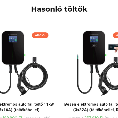
Hasonló töltők
AKCIÓ!
A
ektromos autó fali töltő 11kW
Besen elektromos autó fali t
3x16A) (töltőkábellel)
(3x32A) (töltőkábellel, 
Original
Current
Original
Curren
199.900
Ft
233.910
Ft
(
157.402
Ft
+ Áfa)
(
184.181