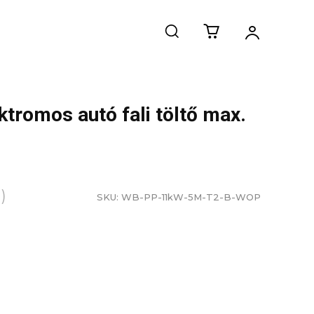
ktromos autó fali töltő max.
)
SKU:
WB-PP-11kW-5M-T2-B-WOP