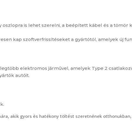
agy oszlopra is lehet szerelni, a beépített kábel és a tömör 
resen kap szoftverfrissítéseket a gyártótól, amelyek új fun
a legtöbb elektromos járművel, amelyek Type 2 csatlakozó
ártók autóit.
k.
zámára, akik gyors és hatékony töltést szeretnének otthonukb