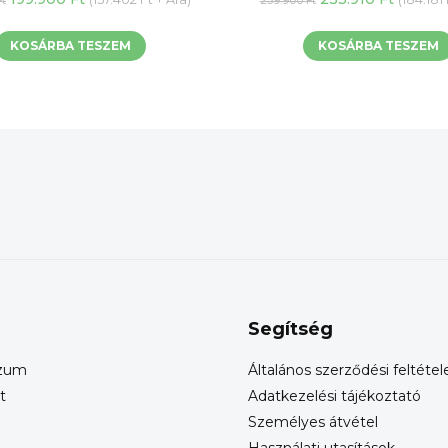
Ft
259.900
Ft
price
price
price
price
was:
is:
was:
is:
KOSÁRBA TESZEM
KOSÁRBA TESZEM
209.900 Ft.
199.900 Ft.
259.900 Ft.
233.910
Segítség
szum
Általános szerződési feltétel
t
Adatkezelési tájékoztató
Személyes átvétel
Használati utasítások