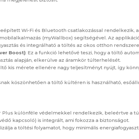
eépített Wi-Fi és Bluetooth csatlakozással rendelkezik, am
 mobilalkalmazás (myWallbox) segítségével. Az applikáció s
yasztás és integrálható a töltés az okos otthon rendszer
wer Boost)
: Ez a funkció lehetővé teszi, hogy a töltő auto
sztás alapján, elkerülve az áramkör túlterhelését.
töltő kis mérete ellenére nagy teljesítményt nyújt, így kön
snak köszönhetően a töltő kültéren is használható, esőálló
r Plus különféle védelmekkel rendelkezik, beleértve a tú
édő kapcsoló) is integrált, ami fokozza a biztonságot.
alizálja a töltési folyamatot, hogy minimális energiafogya