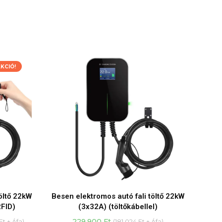
KCIÓ!
öltő 22kW
Besen elektromos autó fali töltő 22kW
RFID)
(3x32A) (töltőkábellel)
t
229.900
Ft
Ft
+ Áfa)
(
181.024
Ft
+ Áfa)