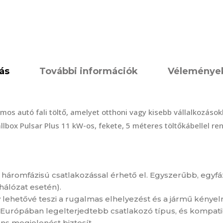
ás
További információk
Vélemények
mos autó fali töltő, amelyet otthoni vagy kisebb vállalkozások
lbox Pulsar Plus 11 kW-os, fekete, 5 méteres töltőkábellel ren
y háromfázisú csatlakozással érhető el. Egyszerűbb, egyf
hálózat esetén).
y lehetővé teszi a rugalmas elhelyezést és a jármű kényel
z Európában legelterjedtebb csatlakozó típus, és kompati
ns megjelenést biztosít.