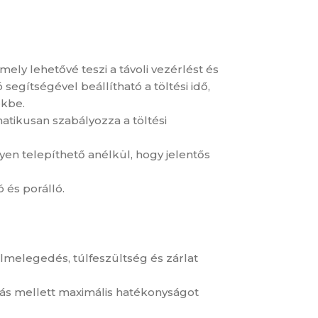
ely lehetővé teszi a távoli vezérlést és
egítségével beállítható a töltési idő,
ekbe.
matikusan szabályozza a töltési
nyen telepíthető anélkül, hogy jelentős
 és porálló.
lmelegedés, túlfeszültség és zárlat
sztás mellett maximális hatékonyságot