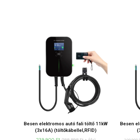
Besen elektromos autó fali töltő 11kW
Besen el
(3x16A) (töltőkábellel,RFID)
(
239.900
Ft
(
188.898
Ft
+ Áfa)