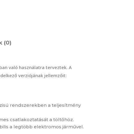
 (0)
ban való használatra terveztek. A
delkező verziójának jellemzőit:
ázisú rendszerekben a teljesítmény
mes csatlakoztatását a töltőhöz.
bilis a legtöbb elektromos járművel.