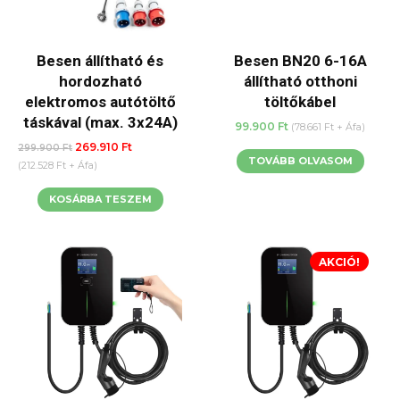
Besen állítható és
Besen BN20 6-16A
hordozható
állítható otthoni
elektromos autótöltő
töltőkábel
táskával (max. 3x24A)
99.900
Ft
(
78.661
Ft
+ Áfa)
Original
Current
269.910
Ft
299.900
Ft
TOVÁBB OLVASOM
price
price
(
212.528
Ft
+ Áfa)
was:
is:
KOSÁRBA TESZEM
299.900 Ft.
269.910 Ft.
AKCIÓ!