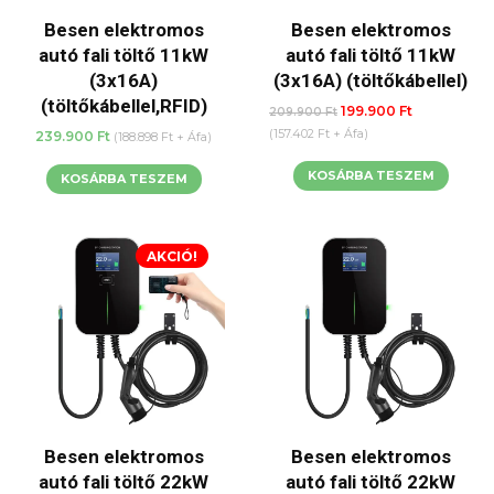
Besen elektromos
Besen elektromos
autó fali töltő 11kW
autó fali töltő 11kW
(3x16A)
(3x16A) (töltőkábellel)
(töltőkábellel,RFID)
Original
Current
199.900
Ft
209.900
Ft
price
price
(
157.402
Ft
+ Áfa)
239.900
Ft
(
188.898
Ft
+ Áfa)
was:
is:
KOSÁRBA TESZEM
209.900 Ft.
199.900 Ft.
KOSÁRBA TESZEM
AKCIÓ!
Besen elektromos
Besen elektromos
autó fali töltő 22kW
autó fali töltő 22kW