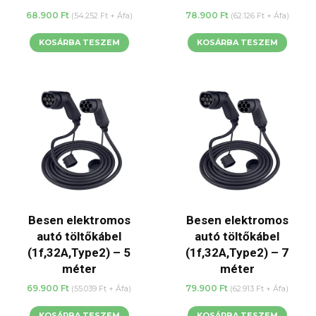
68.900
Ft
78.900
Ft
(
54.252
Ft
+ Áfa)
(
62.126
Ft
+ Áfa)
KOSÁRBA TESZEM
KOSÁRBA TESZEM
Besen elektromos
Besen elektromos
autó töltőkábel
autó töltőkábel
(1f,32A,Type2) – 5
(1f,32A,Type2) – 7
méter
méter
69.900
Ft
79.900
Ft
(
55.039
Ft
+ Áfa)
(
62.913
Ft
+ Áfa)
KOSÁRBA TESZEM
KOSÁRBA TESZEM