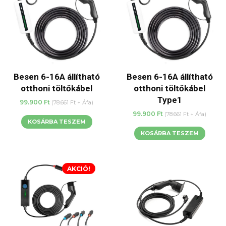
Besen 6-16A állítható
Besen 6-16A állítható
otthoni töltőkábel
otthoni töltőkábel
Type1
99.900
Ft
(
78.661
Ft
+ Áfa)
99.900
Ft
(
78.661
Ft
+ Áfa)
KOSÁRBA TESZEM
KOSÁRBA TESZEM
AKCIÓ!