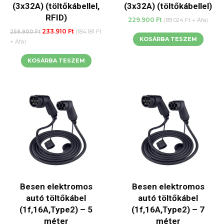
(3x32A) (töltőkábellel,
(3x32A) (töltőkábellel)
RFID)
229.900
Ft
(
181.024
Ft
+ Áfa)
Original
Current
233.910
Ft
259.900
Ft
(
184.181
Ft
KOSÁRBA TESZEM
price
price
+ Áfa)
was:
is:
KOSÁRBA TESZEM
259.900 Ft.
233.910 Ft.
Besen elektromos
Besen elektromos
autó töltőkábel
autó töltőkábel
(1f,16A,Type2) – 5
(1f,16A,Type2) – 7
méter
méter