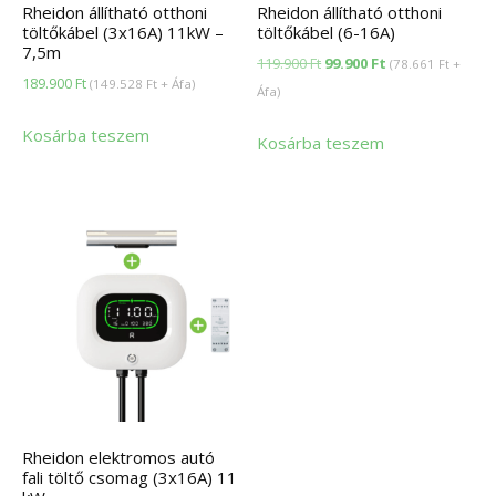
Rheidon állítható otthoni
Rheidon állítható otthoni
töltőkábel (3x16A) 11kW –
töltőkábel (6-16A)
7,5m
Original
Current
119.900
Ft
99.900
Ft
(
78.661
Ft
+
189.900
Ft
(
149.528
Ft
+ Áfa)
price
price
Áfa)
was:
is:
Kosárba teszem
Kosárba teszem
119.900 Ft.
99.900 Ft.
Rheidon elektromos autó
fali töltő csomag (3x16A) 11