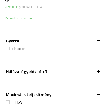
kW
289.900
Ft
(
228.268
Ft
+ Áfa)
Kosárba teszem
Gyártó
Rheidon
Hálózatfigyelős töltő
Hálózatfigyeléssel
Maximális teljesítmény
11 kW