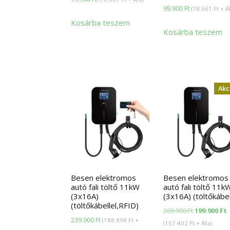
99.900
Ft
(
78.661
Ft
+ Á
Kosárba teszem
Kosárba teszem
Akc
Besen elektromos
Besen elektromos
autó fali töltő 11kW
autó fali töltő 11k
(3x16A)
(3x16A) (töltőkábel
(töltőkábellel,RFID)
Original
C
209.900
Ft
199.900
Ft
239.900
Ft
(
188.898
Ft
+
price
p
(
157.402
Ft
+ Áfa)