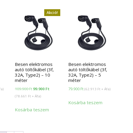
Akció!
Besen elektromos
Besen elektromos
,
autó töltőkábel (3f,
autó töltőkábel (3f,
32A, Type2) – 10
32A, Type2) – 5
méter
méter
Original
Current
109.900
Ft
99.900
Ft
79.900
Ft
fa)
(
62.913
Ft
+ Áfa)
price
price
(
78.661
Ft
+ Áfa)
Kosárba teszem
was:
is:
Kosárba teszem
109.900 Ft.
99.900 Ft.