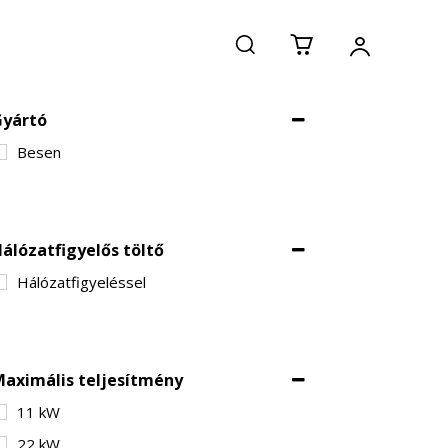
Gyártó
Besen
álózatfigyelős töltő
Hálózatfigyeléssel
aximális teljesítmény
11 kW
22 kW