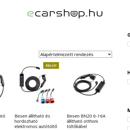
Akció!
H
M
ató
Besen állítható és
Besen BN20 6-16A
hordozható
állítható otthoni
elektromos autótöltő
töltőkábel