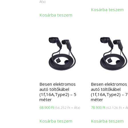
Áfa)
was:
i
Kosárba teszem
209.900 Ft.
1
Kosárba teszem
Besen elektromos
Besen elektromos
autó töltőkábel
autó töltőkábel
(1f,16A,Type2) – 5
(1f,16A,Type2) – 7
méter
méter
68.900
Ft
78.900
Ft
(
54.252
Ft
+ Áfa)
(
62.126
Ft
+ Á
Kosárba teszem
Kosárba teszem