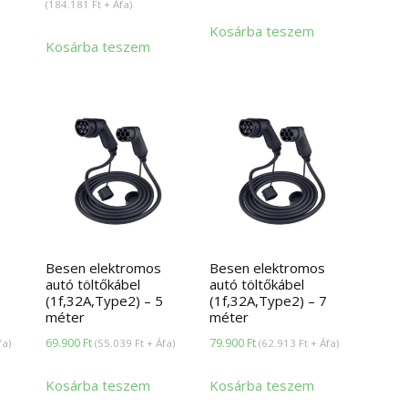
price
price
(
184.181
Ft
+ Áfa)
s:
was:
is:
Kosárba teszem
99.900 Ft.
Kosárba teszem
259.900 Ft.
233.910 Ft.
Besen elektromos
Besen elektromos
autó töltőkábel
autó töltőkábel
(1f,32A,Type2) – 5
(1f,32A,Type2) – 7
méter
méter
69.900
Ft
79.900
Ft
fa)
(
55.039
Ft
+ Áfa)
(
62.913
Ft
+ Áfa)
Kosárba teszem
Kosárba teszem