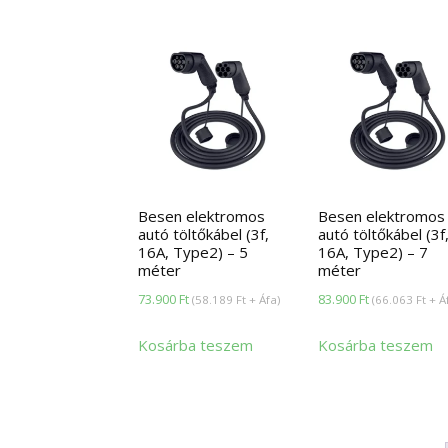
Besen elektromos
Besen elektromos
autó töltőkábel (3f,
autó töltőkábel (3f
16A, Type2) – 5
16A, Type2) – 7
méter
méter
73.900
Ft
83.900
Ft
(
58.189
Ft
+ Áfa)
(
66.063
Ft
+ Á
Kosárba teszem
Kosárba teszem