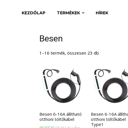
KEZDŐLAP
TERMÉKEK
HÍREK
Besen
1–16 termék, összesen 23 db
Besen 6-16A állítható
Besen 6-16A állíth
otthoni töltőkábel
otthoni töltőkábel
Type1
99.900
Ft
(
78.661
Ft
+ Áfa)