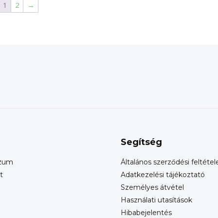
1
2
→
Segítség
szum
Általános szerződési feltétel
t
Adatkezelési tájékoztató
Személyes átvétel
Használati utasítások
Hibabejelentés