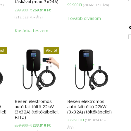
táskával (max. 3x24A)
99.900
Ft
fa)
(
78.661
Ft
+ Áfa)
Original
Current
299.900
Ft
269.910
Ft
price
price
(
212.528
Ft
+ Áfa)
Tovább olvasom
was:
is:
K
Kosárba teszem
299.900 Ft.
269.910 Ft.
ió!
Akció!
Besen elektromos
Besen elektromos
W
autó fali töltő 22kW
autó fali töltő 22kW
lel)
(3x32A) (töltőkábellel,
(3x32A) (töltőkábellel)
RFID)
urrent
229.900
Ft
(
181.024
Ft
+
Original
Current
259.900
Ft
233.910
Ft
rice
Áfa)