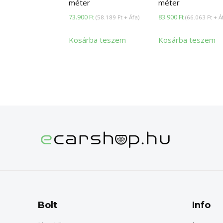
méter
méter
73.900
Ft
83.900
Ft
(
58.189
Ft
+ Áfa)
(
66.063
Ft
+ Á
Kosárba teszem
Kosárba teszem
Bolt
Info