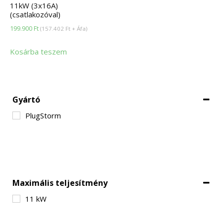
11kW (3x16A)
(csatlakozóval)
199.900
Ft
(
157.402
Ft
+ Áfa)
Kosárba teszem
Gyártó
PlugStorm
Maximális teljesítmény
11 kW